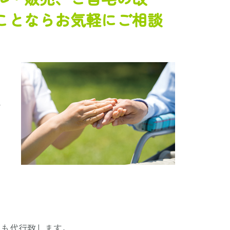
ことならお気軽にご相談
に
う
。
ず
きも代行致します。