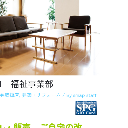
田 福祉事業部
券取扱店
,
建築・リフォーム
/ By
smap staff
ル・販売、ご自宅の改