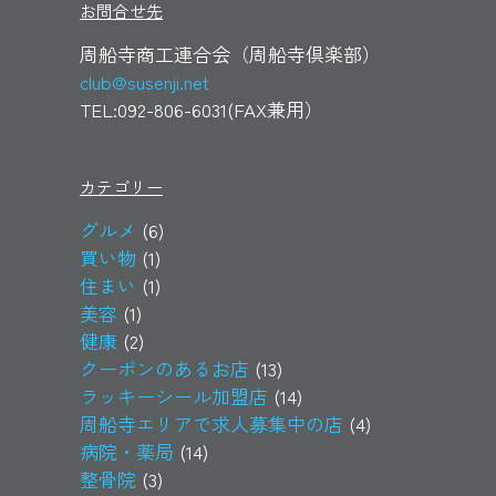
お問合せ先
周船寺商工連合会（周船寺倶楽部）
club@susenji.net
TEL:092-806-6031(FAX兼用）
カテゴリー
グルメ
(6)
買い物
(1)
住まい
(1)
美容
(1)
健康
(2)
クーポンのあるお店
(13)
ラッキーシール加盟店
(14)
周船寺エリアで求人募集中の店
(4)
病院・薬局
(14)
整骨院
(3)