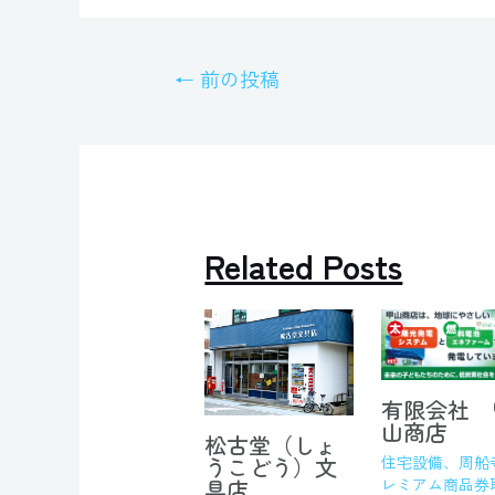
←
前の投稿
Related Posts
有限会社 
山商店
松古堂（しょ
うこどう）文
住宅設備
、
周船
具店
レミアム商品券