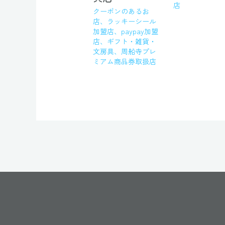
店
クーポンのあるお
店
、
ラッキーシール
加盟店
、
paypay加盟
店
、
ギフト・雑貨・
文房具
、
周船寺プレ
ミアム商品券取扱店