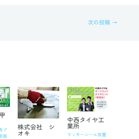
次の投稿
→
甲
中西タイヤ工
業所
株式会社 シ
寺プ
オキ
ラッキーシール加盟
取扱