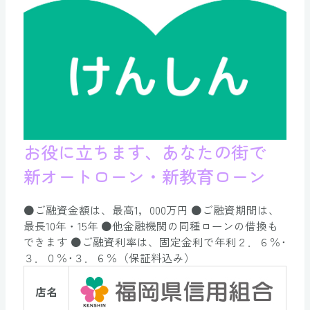
お役に立ちます、あなたの街で
新オートローン
・新教育ローン
●ご融資金額は、最高1，000万円 ●ご融資期間は、
最長10年・15年 ●他金融機関の同種ローンの借換も
できます ●ご融資利率は、固定金利で年利２．６％･
３．０％･３．６％（保証料込み）
店名