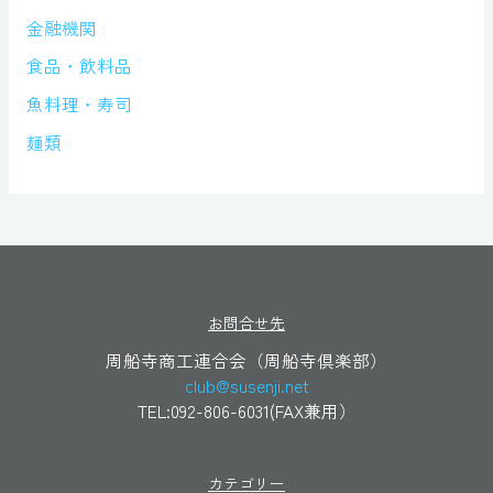
金融機関
食品・飲料品
魚料理・寿司
麺類
お問合せ先
周船寺商工連合会（周船寺倶楽部）
club@susenji.net
TEL:092-806-6031(FAX兼用）
カテゴリー